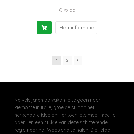
€
22,00
Meer informatie
1
2
Na vele jaren op vakantie te gaan naar
Piemonte in Italië, groeide stilaan het
herkenbare idee om “er toch iets meer mee te
doen” en een stukje van deze schitterende
regio naar het Waasland te halen. Die liefde