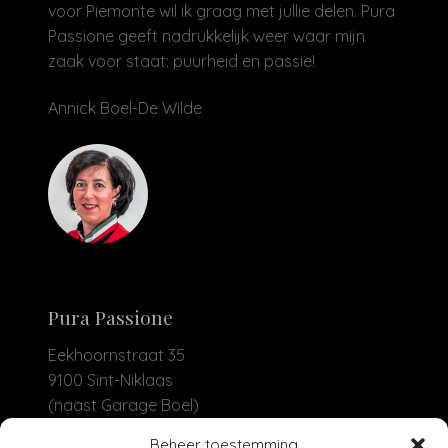
voor Piemonte wil ik graag met jullie delen. Pura
Passione geeft nadrukkelijk weer waar mijn
zaak voor staat: puurheid en passie!
Annick Boel-De Wilde
Pura Passione
Eekhoornstraat 35
9100 Sint-Niklaas
(naast Garage Boel)
Beheer toestemming