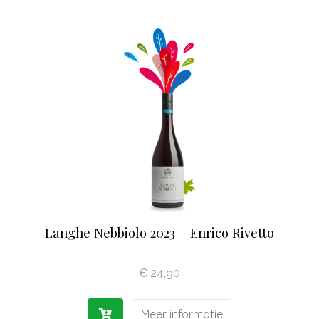
Langhe Nebbiolo 2023 – Enrico Rivetto
€
24,90
Meer informatie