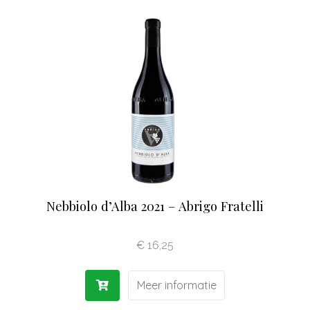
Olijfolie | Azijn
Antipasti | Sauzen
Pasta | Bloem
Koffie | Dolci
Nebbiolo d’Alba 2021 – Abrigo Fratelli
€
16,25
Meer informatie