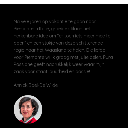
Na vele jaren op vakantie te gaan naar
Piemonte in Italië, groeide stilaan het
herkenbare idee om “er toch iets meer mee te
doen” en een stukje van deze schitterende
regio naar het Waasland te halen. Die liefde
voor Piemonte wil ik graag met jullie delen. Pura
Passione geeft nadrukkelijk weer waar mijn
zaak voor staat: puurheid en passie!
Annick Boel-De Wilde