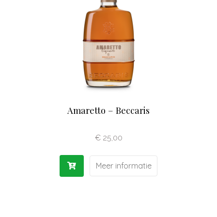
Olijfolie | Azijn
Antipasti | Sauzen
Pasta | Bloem
Koffie | Dolci
Amaretto – Beccaris
€
25,00
Meer informatie