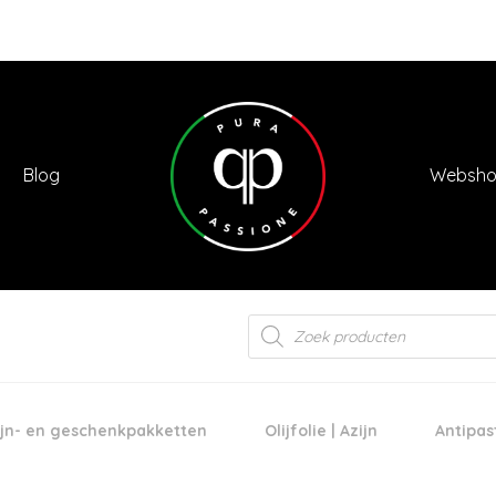
Blog
Websh
Products
search
jn- en geschenkpakketten
Olijfolie | Azijn
Antipas