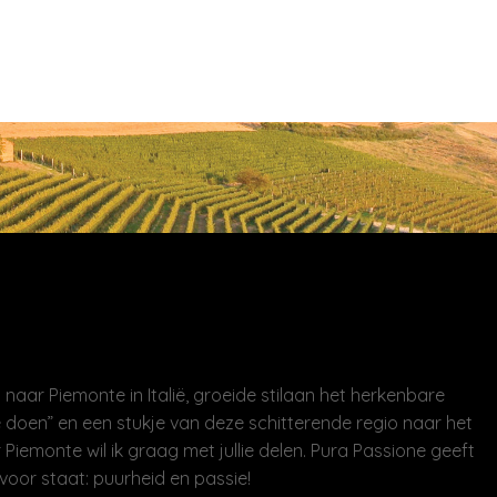
naar Piemonte in Italië, groeide stilaan het herkenbare
 doen” en een stukje van deze schitterende regio naar het
 Piemonte wil ik graag met jullie delen. Pura Passione geeft
voor staat: puurheid en passie!