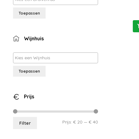
Toepassen
Wijnhuis
Toepassen
Prijs
Min.
Max.
Prijs:
€ 20
—
€ 40
Filter
prijs
prijs