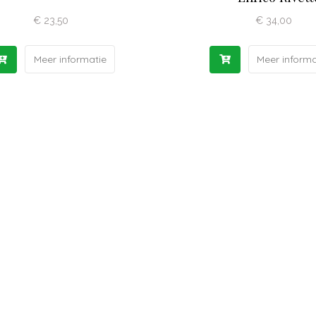
€
23,50
€
34,00
Meer informatie
Meer informa