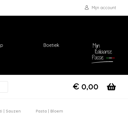
Mijn account
op
Boetiek
€
0,00
ti | Sauzen
Pasta | Bloem