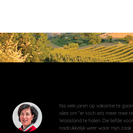
Na vele jaren op vakantie te gaan 
idee om “er toch iets meer mee te
Waasland te halen. Die liefde voor
nadrukkelijk weer waar mijn zaak 