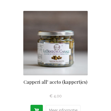
Capperi all’ aceto (kappertjes)
€
4,00
Meer informatie