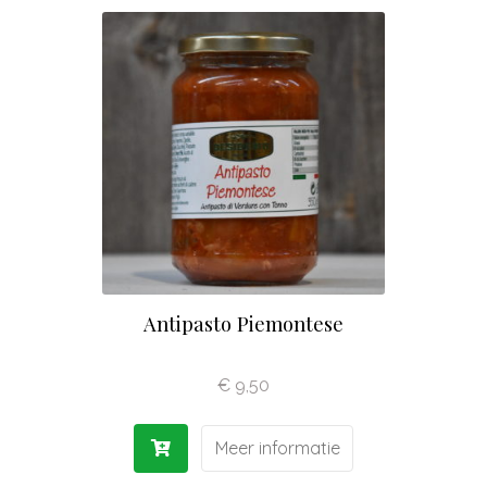
Olijfolie | Azijn
Antipasti | Sauzen
Pasta | Bloem
Koffie | Dolci
Antipasto Piemontese
€
9,50
Meer informatie