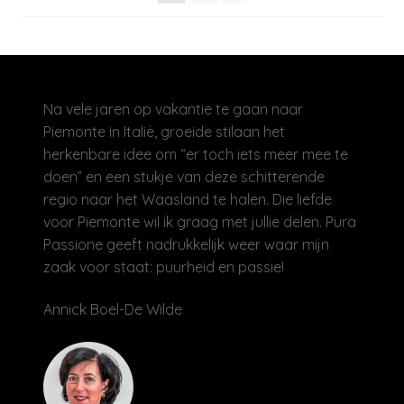
Na vele jaren op vakantie te gaan naar
Piemonte in Italië, groeide stilaan het
herkenbare idee om “er toch iets meer mee te
doen” en een stukje van deze schitterende
regio naar het Waasland te halen. Die liefde
voor Piemonte wil ik graag met jullie delen. Pura
Passione geeft nadrukkelijk weer waar mijn
zaak voor staat: puurheid en passie!
Annick Boel-De Wilde