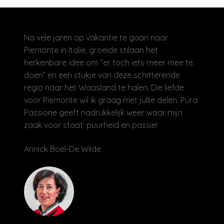
Na vele jaren op vakantie te gaan naar
Piemonte in Italië, groeide stilaan het
herkenbare idee om “er toch iets meer mee te
doen” en een stukje van deze schitterende
regio naar het Waasland te halen. Die liefde
voor Piemonte wil ik graag met jullie delen. Pura
Passione geeft nadrukkelijk weer waar mijn
zaak voor staat: puurheid en passie!
Annick Boel-De Wilde