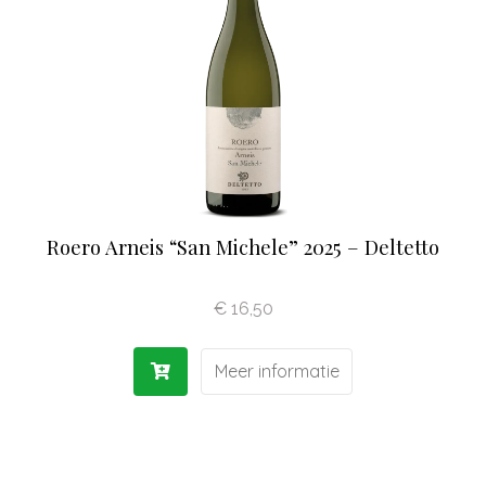
Olijfolie | Azijn
Antipasti | Sauzen
Pasta | Bloem
Koffie | Dolci
Roero Arneis “San Michele” 2025 – Deltetto
€
16,50
Meer informatie