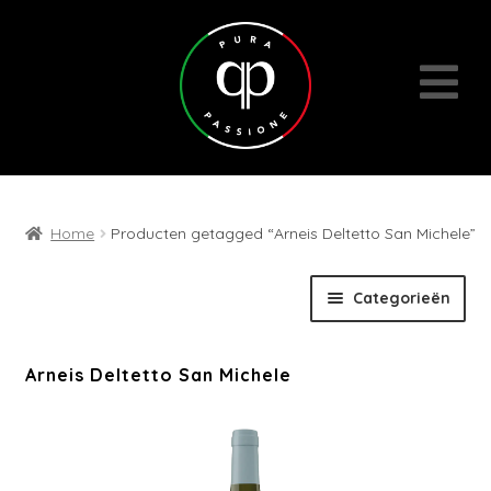
Home
Producten getagged “Arneis Deltetto San Michele”
Skip
Skip
Categorieën
to
to
navigation
content
Expan
Wijnen
Arneis Deltetto San Michele
child
menu
Cadeaubons | Events | Diversen
Wijn- en geschenkpakketten