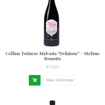
Olijfolie | Azijn
Antipasti | Sauzen
Pasta | Bloem
Koffie | Dolci
Collina Torinese Malvasia “Deliziosa” – Stefano
Rossotto
€
13,50
Meer informatie