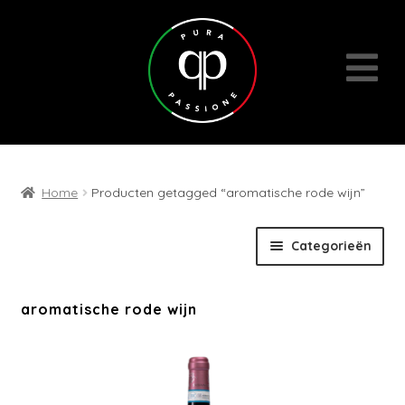
Home
Producten getagged “aromatische rode wijn”
Skip
Skip
Categorieën
to
to
navigation
content
Expan
Wijnen
aromatische rode wijn
child
menu
Cadeaubons | Events | Diversen
Wijn- en geschenkpakketten