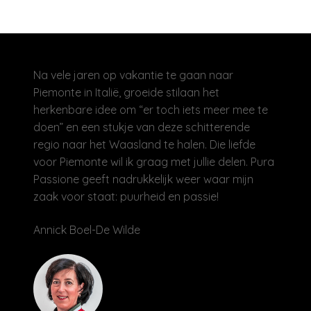
Na vele jaren op vakantie te gaan naar
Piemonte in Italië, groeide stilaan het
herkenbare idee om “er toch iets meer mee te
doen” en een stukje van deze schitterende
regio naar het Waasland te halen. Die liefde
voor Piemonte wil ik graag met jullie delen. Pura
Passione geeft nadrukkelijk weer waar mijn
zaak voor staat: puurheid en passie!
Annick Boel-De Wilde