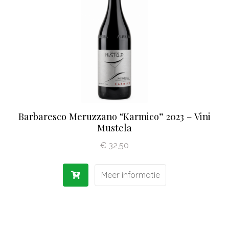
Olijfolie | Azijn
Antipasti | Sauzen
Pasta | Bloem
Koffie | Dolci
Barbaresco Meruzzano “Karmico” 2023 – Vini
Mustela
€
32,50
Meer informatie