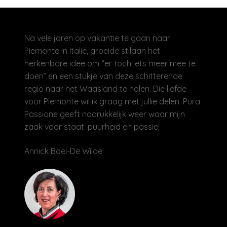
Na vele jaren op vakantie te gaan naar
Piemonte in Italië, groeide stilaan het
herkenbare idee om “er toch iets meer mee te
doen” en een stukje van deze schitterende
regio naar het Waasland te halen. Die liefde
voor Piemonte wil ik graag met jullie delen. Pura
Passione geeft nadrukkelijk weer waar mijn
zaak voor staat: puurheid en passie!
Annick Boel-De Wilde