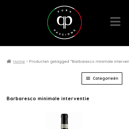
Home
Producten getagged “Barbaresco minimale interven
Skip
Skip
Categorieën
to
to
navigation
content
Expan
Wijnen
Barbaresco minimale interventie
child
menu
Cadeaubons | Events | Diversen
Wijn- en geschenkpakketten