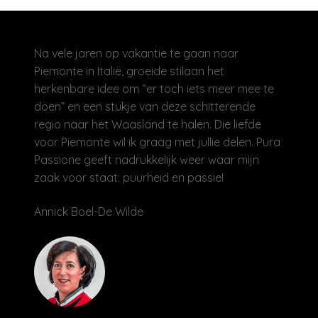
Na vele jaren op vakantie te gaan naar
Piemonte in Italië, groeide stilaan het
herkenbare idee om “er toch iets meer mee te
doen” en een stukje van deze schitterende
regio naar het Waasland te halen. Die liefde
voor Piemonte wil ik graag met jullie delen. Pura
Passione geeft nadrukkelijk weer waar mijn
zaak voor staat: puurheid en passie!
Annick Boel-De Wilde