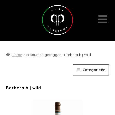
Home
Producten getagged “Barbera bij wild”
Skip
Skip
Categorieën
to
to
navigation
content
Expan
Wijnen
Barbera bij wild
child
menu
Cadeaubons | Events | Diversen
Wijn- en geschenkpakketten