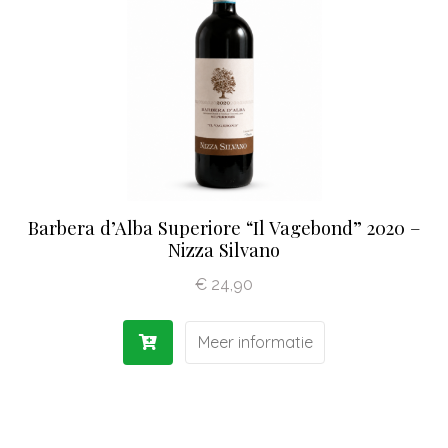
Olijfolie | Azijn
Antipasti | Sauzen
Pasta | Bloem
Koffie | Dolci
Barbera d’Alba Superiore “Il Vagebond” 2020 –
Nizza Silvano
€
24,90
Meer informatie