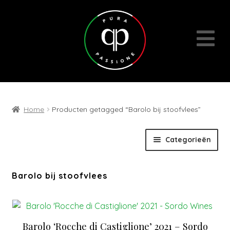
Home
Producten getagged “Barolo bij stoofvlees”
Skip
Skip
Categorieën
to
to
navigation
content
Expan
Wijnen
Barolo bij stoofvlees
child
menu
Cadeaubons | Events | Diversen
Barolo ‘Rocche di Castiglione’ 2021 – Sordo
Wijn- en geschenkpakketten