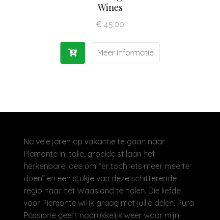
Wines
Olijfolie | Azijn
€
45,00
Antipasti | Sauzen
Meer informatie
Pasta | Bloem
Koffie | Dolci
Na vele jaren op vakantie te gaan naar
Piemonte in Italië, groeide stilaan het
herkenbare idee om “er toch iets meer mee te
doen” en een stukje van deze schitterende
regio naar het Waasland te halen. Die liefde
voor Piemonte wil ik graag met jullie delen. Pura
Passione geeft nadrukkelijk weer waar mijn