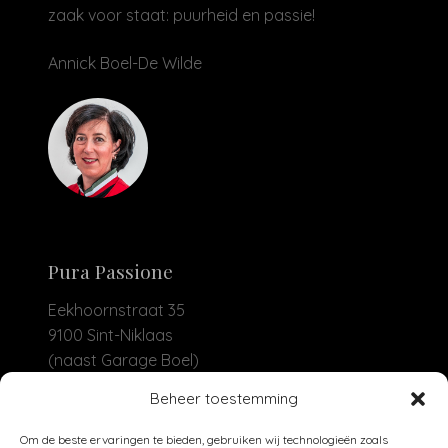
zaak voor staat: puurheid en passie!
Annick Boel-De Wilde
Pura Passione
Eekhoornstraat 35
9100 Sint-Niklaas
(naast Garage Boel)
Beheer toestemming
+32 479 93 04 30
info@purapassione.be
Om de beste ervaringen te bieden, gebruiken wij technologieën zoals