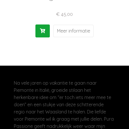
Olijfolie | Azijn
€
45,00
Antipasti | Sauzen
Meer informatie
Pasta | Bloem
Koffie | Dolci
Na vele jaren op vakantie te gaan naar
Piemonte in Italië, groeide stilaan het
herkenbare idee om “er toch iets meer mee te
doen” en een stukje van deze schitterende
regio naar het Waasland te halen. Die liefde
voor Piemonte wil ik graag met jullie delen. Pura
Passione geeft nadrukkelijk weer waar mijn