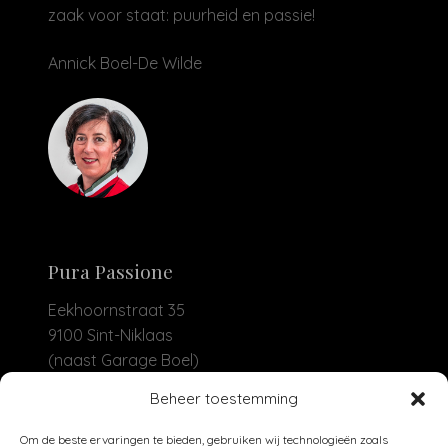
zaak voor staat: puurheid en passie!
Annick Boel-De Wilde
Pura Passione
Eekhoornstraat 35
9100 Sint-Niklaas
(naast Garage Boel)
Beheer toestemming
+32 479 93 04 30
info@purapassione.be
Om de beste ervaringen te bieden, gebruiken wij technologieën zoals