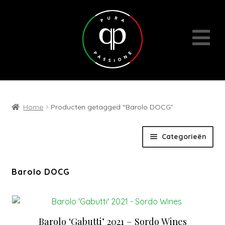
Home
Producten getagged “Barolo DOCG”
Skip
Skip
Categorieën
to
to
navigation
content
Expan
Wijnen
Barolo DOCG
child
menu
Cadeaubons | Events | Diversen
Barolo ‘Gabutti’ 2021 – Sordo Wines
Wijn- en geschenkpakketten