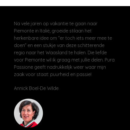
Na vele jaren op vakantie te gaan naar
Piemonte in Italië, groeide stilaan het
herkenbare idee om “er toch iets meer mee te
doen” en een stukje van deze schitterende
regio naar het Waasland te halen. Die liefde
voor Piemonte wil ik graag met jullie delen. Pura
Passione geeft nadrukkelijk weer waar mijn
zaak voor staat: puurheid en passie!
Annick Boel-De Wilde