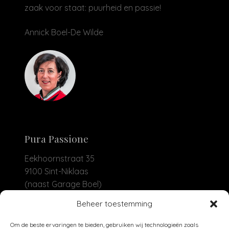
zaak voor staat: puurheid en passie!
Annick Boel-De Wilde
Pura Passione
Eekhoornstraat 35
9100 Sint-Niklaas
(naast Garage Boel)
Beheer toestemming
+32 479 93 04 30
info@purapassione.be
Om de beste ervaringen te bieden, gebruiken wij technologieën zoals