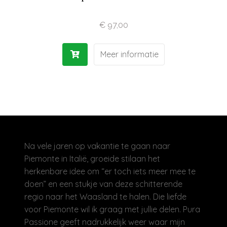
Olijfolie | Azijn
€
97,00
Antipasti | Sauzen
Meer informatie
Pasta | Bloem
Koffie | Dolci
Na vele jaren op vakantie te gaan naar
Piemonte in Italië, groeide stilaan het
herkenbare idee om “er toch iets meer mee te
doen” en een stukje van deze schitterende
regio naar het Waasland te halen. Die liefde
voor Piemonte wil ik graag met jullie delen. Pura
Passione geeft nadrukkelijk weer waar mijn