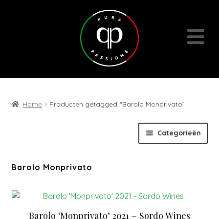
Home
Producten getagged “Barolo Monprivato”
Skip
Skip
Categorieën
to
to
navigation
content
Expan
Wijnen
Barolo Monprivato
child
menu
Cadeaubons | Events | Diversen
Barolo ‘Monprivato’ 2021 – Sordo Wines
Wijn- en geschenkpakketten