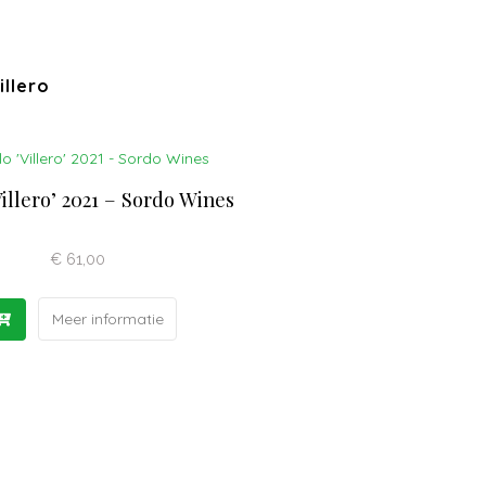
illero
Villero’ 2021 – Sordo Wines
€
61,00
Meer informatie