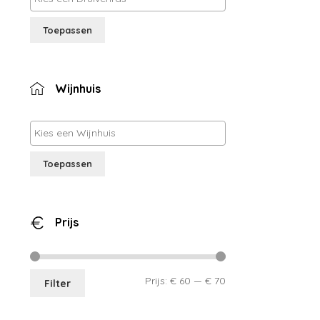
Toepassen
Wijnhuis
Toepassen
Prijs
Min.
Max.
Prijs:
€ 60
—
€ 70
Filter
prijs
prijs