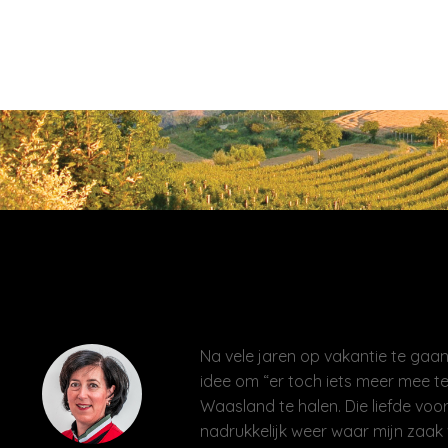
Na vele jaren op vakantie te gaan 
idee om “er toch iets meer mee te
Waasland te halen. Die liefde voor
nadrukkelijk weer waar mijn zaak 