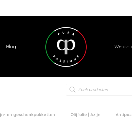
Blog
Websh
Products
search
jn- en geschenkpakketten
Olijfolie | Azijn
Antipas