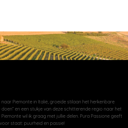
naar Piemonte in Italië, groeide stilaan het herkenbare
 doen” en een stukje van deze schitterende regio naar het
 Piemonte wil ik graag met jullie delen. Pura Passione geeft
voor staat: puurheid en passie!