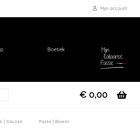
Mijn account
op
Boetiek
€
0,00
ti | Sauzen
Pasta | Bloem