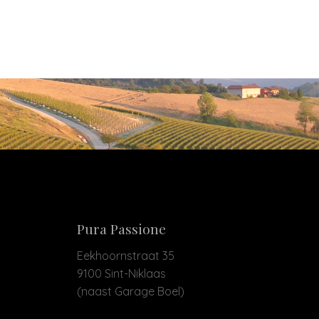
Pura Passione
Eekhoornstraat 35
9100 Sint-Niklaas
(naast Garage Boel)