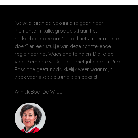
Na vele jaren op vakantie te gaan naar
Piemonte in Italië, groeide stilaan het
herkenbare idee om “er toch iets meer mee te
doen” en een stukje van deze schitterende
regio naar het Waasland te halen. Die liefde
voor Piemonte wil ik graag met jullie delen. Pura
Passione geeft nadrukkelijk weer waar mijn
zaak voor staat: puurheid en passie!
Annick Boel-De Wilde