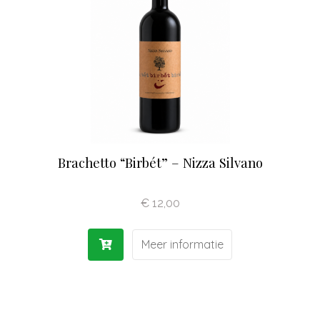
Olijfolie | Azijn
Antipasti | Sauzen
Pasta | Bloem
Koffie | Dolci
Brachetto “Birbét” – Nizza Silvano
€
12,00
Meer informatie