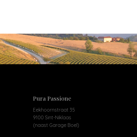
Pura Passione
Eekhoornstraat 35
9100 Sint-Niklaas
(naast Garage Boel)