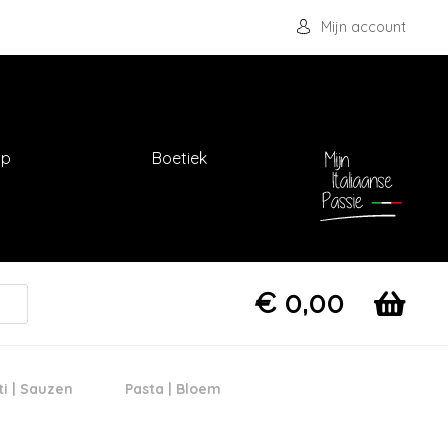
Mijn account
op
Boetiek
€
0,00
ti | Sauzen
Pasta | Bloem