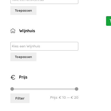
Toepassen
Wijnhuis
Toepassen
Prijs
Min.
Max.
Prijs:
€ 10
—
€ 20
Filter
prijs
prijs