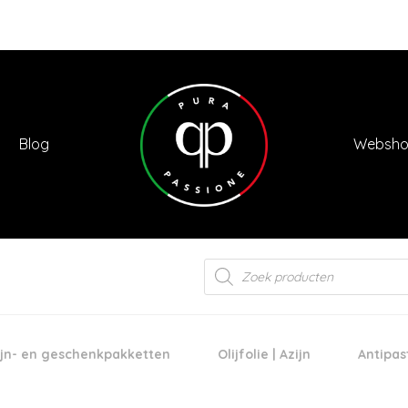
Blog
Websh
Products
search
jn- en geschenkpakketten
Olijfolie | Azijn
Antipas