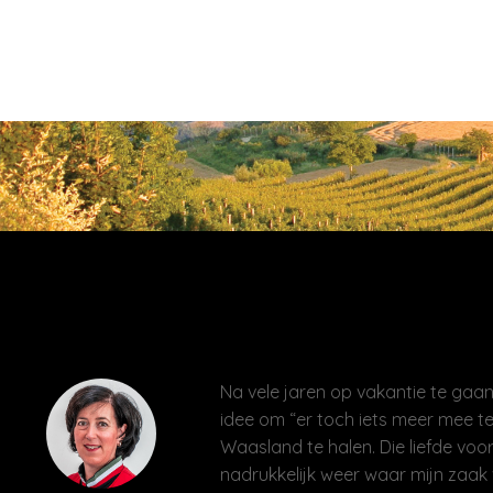
Na vele jaren op vakantie te gaan 
idee om “er toch iets meer mee te
Waasland te halen. Die liefde voor
nadrukkelijk weer waar mijn zaak 