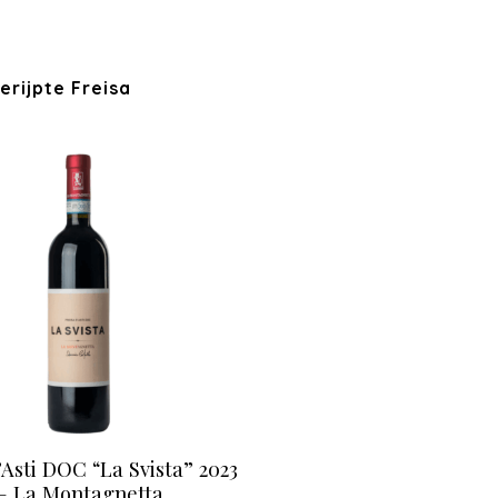
rijpte Freisa
’Asti DOC “La Svista” 2023
– La Montagnetta