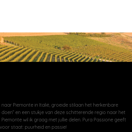
naar Piemonte in Italië, groeide stilaan het herkenbare
 doen” en een stukje van deze schitterende regio naar het
 Piemonte wil ik graag met jullie delen. Pura Passione geeft
voor staat: puurheid en passie!