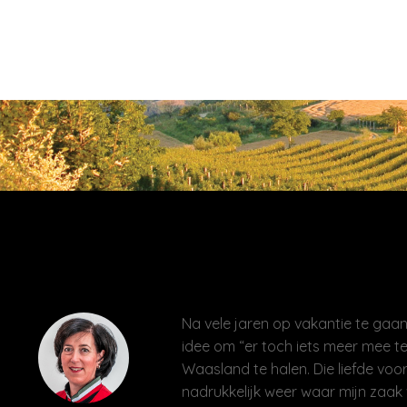
Na vele jaren op vakantie te gaan 
idee om “er toch iets meer mee te
Waasland te halen. Die liefde voor
nadrukkelijk weer waar mijn zaak 