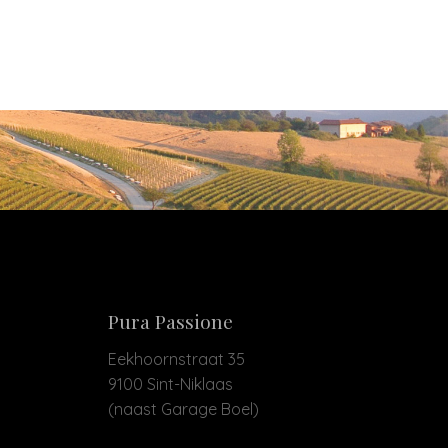
Pura Passione
Eekhoornstraat 35
9100 Sint-Niklaas
(naast Garage Boel)