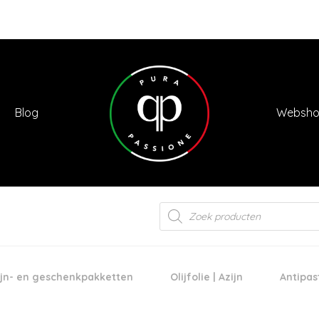
Blog
Websh
Products
search
jn- en geschenkpakketten
Olijfolie | Azijn
Antipas