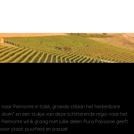
naar Piemonte in Italië, groeide stilaan het herkenbare
 doen” en een stukje van deze schitterende regio naar het
 Piemonte wil ik graag met jullie delen. Pura Passione geeft
voor staat: puurheid en passie!