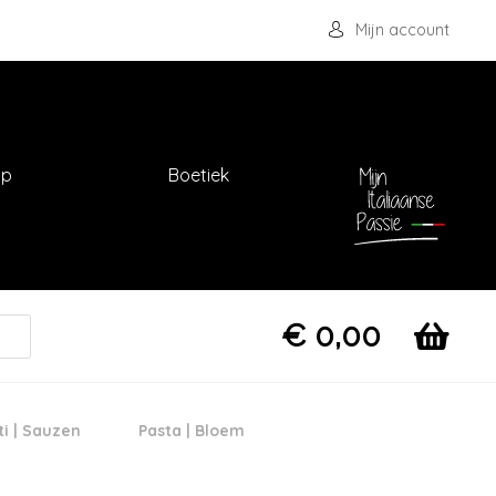
Mijn account
op
Boetiek
€
0,00
ti | Sauzen
Pasta | Bloem