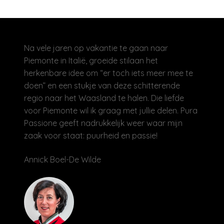
Olijfolie | Azijn
Na vele jaren op vakantie te gaan naar
Antipasti | Sauzen
Piemonte in Italië, groeide stilaan het
herkenbare idee om “er toch iets meer mee te
Pasta | Bloem
doen” en een stukje van deze schitterende
regio naar het Waasland te halen. Die liefde
Koffie | Dolci
voor Piemonte wil ik graag met jullie delen. Pura
Passione geeft nadrukkelijk weer waar mijn
zaak voor staat: puurheid en passie!
Annick Boel-De Wilde