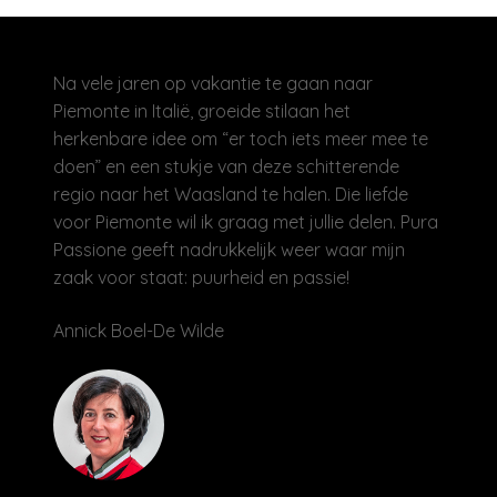
Na vele jaren op vakantie te gaan naar
Piemonte in Italië, groeide stilaan het
herkenbare idee om “er toch iets meer mee te
doen” en een stukje van deze schitterende
regio naar het Waasland te halen. Die liefde
voor Piemonte wil ik graag met jullie delen. Pura
Passione geeft nadrukkelijk weer waar mijn
zaak voor staat: puurheid en passie!
Annick Boel-De Wilde