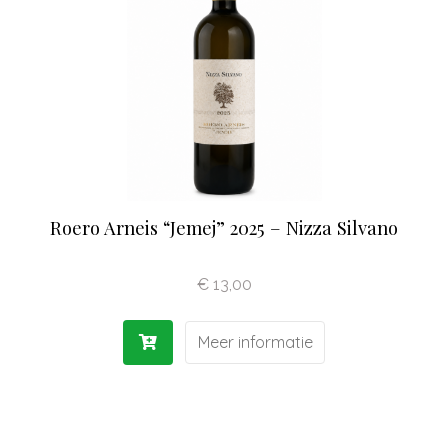
Olijfolie | Azijn
Antipasti | Sauzen
Pasta | Bloem
Koffie | Dolci
Roero Arneis “Jemej” 2025 – Nizza Silvano
€
13,00
Meer informatie