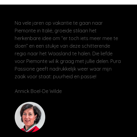
Na vele jaren op vakantie te gaan naar
Piemonte in Italië, groeide stilaan het
herkenbare idee om “er toch iets meer mee te
doen” en een stukje van deze schitterende
regio naar het Waasland te halen. Die liefde
voor Piemonte wil ik graag met jullie delen. Pura
Passione geeft nadrukkelijk weer waar mijn
zaak voor staat: puurheid en passie!
Annick Boel-De Wilde