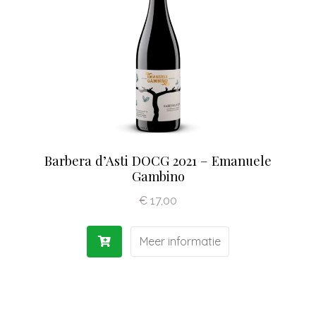
Olijfolie | Azijn
Antipasti | Sauzen
Pasta | Bloem
Koffie | Dolci
Barbera d’Asti DOCG 2021 – Emanuele
Gambino
€
17,00
Meer informatie