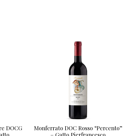
ore DOCG
Monferrato DOC Rosso “Percento”
atto
– Gatto Pierfrancesco