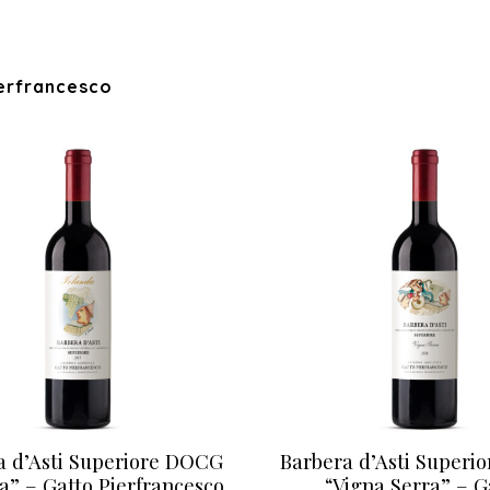
erfrancesco
a d’Asti Superiore DOCG
Barbera d’Asti Superi
a” – Gatto Pierfrancesco
“Vigna Serra” – G