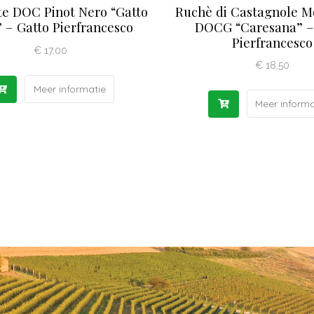
e DOC Pinot Nero “Gatto
Ruchè di Castagnole M
 – Gatto Pierfrancesco
DOCG “Caresana” –
Pierfrancesco
€
17,00
€
18,50
Meer informatie
Meer informa