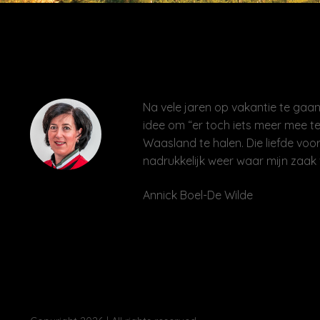
Na vele jaren op vakantie te gaan 
idee om “er toch iets meer mee te
Waasland te halen. Die liefde voor
nadrukkelijk weer waar mijn zaak 
Annick Boel-De Wilde