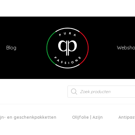
Blog
Websh
Products
search
jn- en geschenkpakketten
Olijfolie | Azijn
Antipas