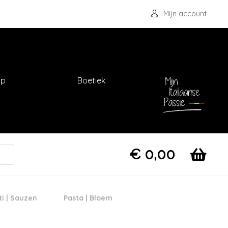
Mijn account
op
Boetiek
€
0,00
ti | Sauzen
Pasta | Bloem