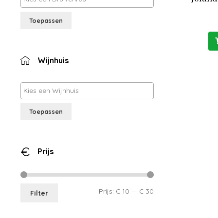
Toepassen
Wijnhuis
Toepassen
Prijs
Min.
Max.
Prijs:
€ 10
—
€ 30
Filter
prijs
prijs