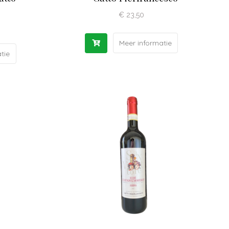
€
23,50
Meer informatie
tie