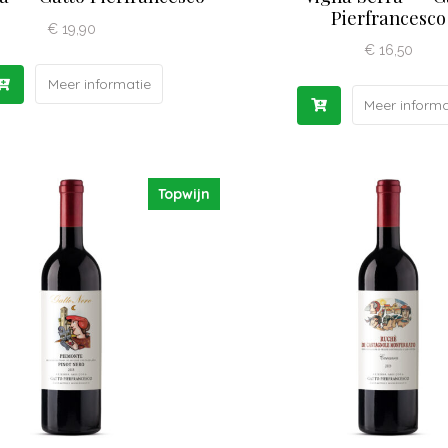
Pierfrancesco
€
19,90
€
16,50
Meer informatie
Meer informa
Topwijn