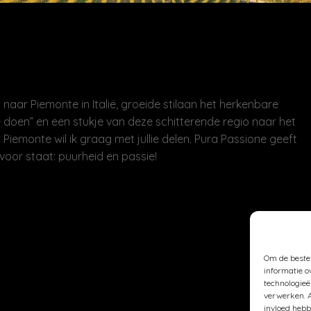
naar Piemonte in Italië, groeide stilaan het herkenbare
 doen” en een stukje van deze schitterende regio naar het
 Piemonte wil ik graag met jullie delen. Pura Passione geeft
voor staat: puurheid en passie!
Om de beste 
informatie o
technologieë
verwerken. A
invloed hebb