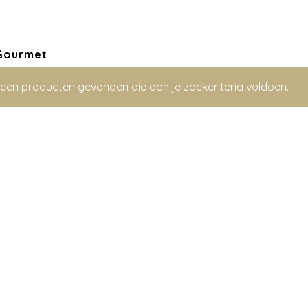
Gourmet
een producten gevonden die aan je zoekcriteria voldoen.