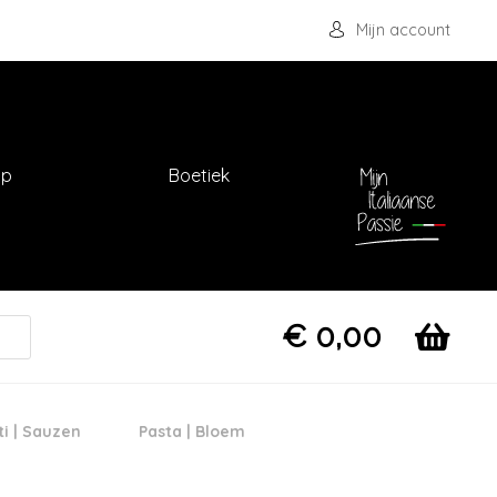
Mijn account
op
Boetiek
€
0,00
ti | Sauzen
Pasta | Bloem