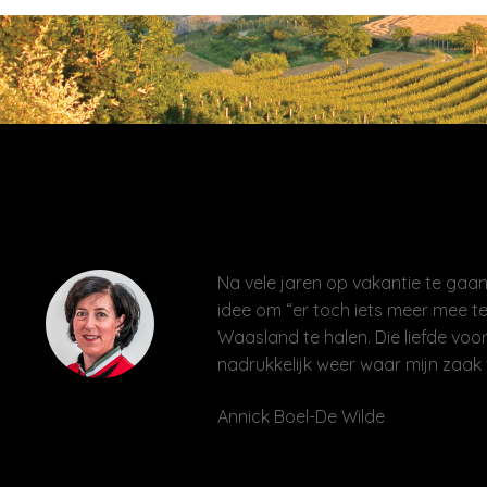
Na vele jaren op vakantie te gaan 
idee om “er toch iets meer mee te
Waasland te halen. Die liefde voor
nadrukkelijk weer waar mijn zaak 
Annick Boel-De Wilde