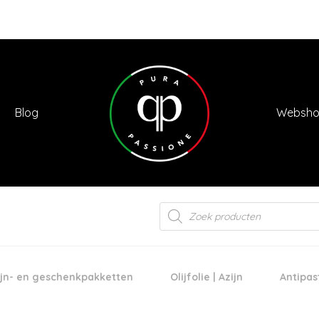
Blog
Websh
Products
search
jn- en geschenkpakketten
Olijfolie | Azijn
Antipas