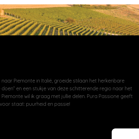
naar Piemonte in Italië, groeide stilaan het herkenbare
 doen” en een stukje van deze schitterende regio naar het
 Piemonte wil ik graag met jullie delen. Pura Passione geeft
voor staat: puurheid en passie!