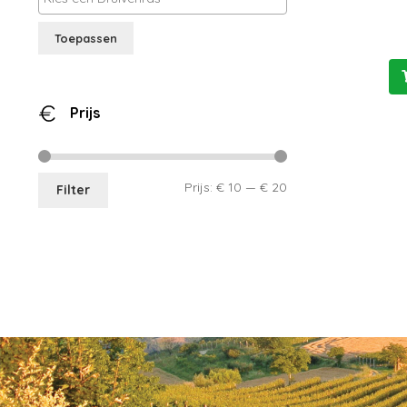
Toepassen
Prijs
Min.
Max.
Prijs:
€ 10
—
€ 20
Filter
prijs
prijs