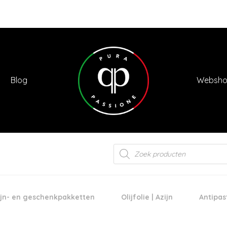
Blog
Websh
Products
search
jn- en geschenkpakketten
Olijfolie | Azijn
Antipas