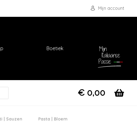
Mijn account
op
Boetiek
€
0,00
ti | Sauzen
Pasta | Bloem