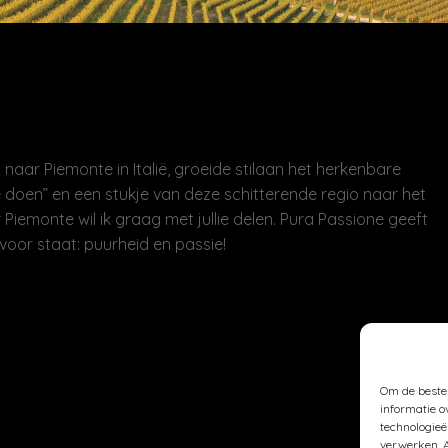
naar Piemonte in Italië, groeide stilaan het herkenbare
 doen” en een stukje van deze schitterende regio naar het
 Piemonte wil ik graag met jullie delen. Pura Passione geeft
voor staat: puurheid en passie!
Om de beste 
informatie o
technologieë
verwerken. A