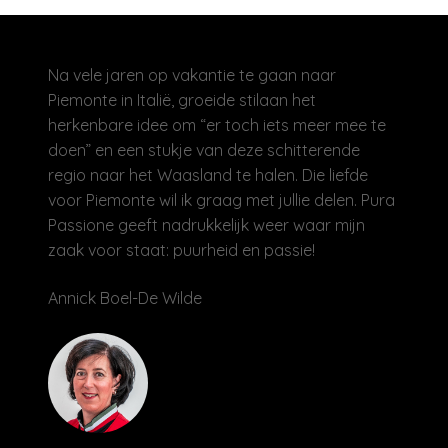
Na vele jaren op vakantie te gaan naar
Piemonte in Italië, groeide stilaan het
herkenbare idee om “er toch iets meer mee te
doen” en een stukje van deze schitterende
regio naar het Waasland te halen. Die liefde
voor Piemonte wil ik graag met jullie delen. Pura
Passione geeft nadrukkelijk weer waar mijn
zaak voor staat: puurheid en passie!
Annick Boel-De Wilde