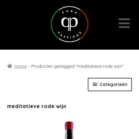
Home
Producten getagged “meditatieve rode wijn”
Skip
Skip
Categorieën
to
to
navigation
content
Expan
Wijnen
meditatieve rode wijn
child
menu
Cadeaubons | Events | Diversen
Wijn- en geschenkpakketten