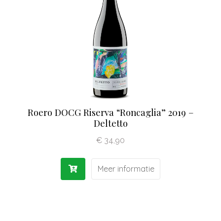
Olijfolie | Azijn
Antipasti | Sauzen
Pasta | Bloem
Koffie | Dolci
Roero DOCG Riserva “Roncaglia” 2019 –
Deltetto
€
34,90
Meer informatie