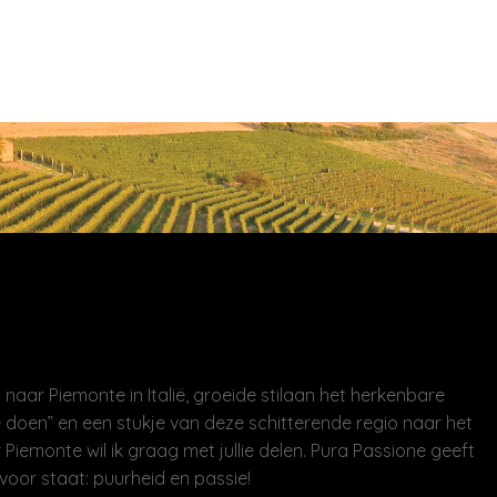
naar Piemonte in Italië, groeide stilaan het herkenbare
 doen” en een stukje van deze schitterende regio naar het
 Piemonte wil ik graag met jullie delen. Pura Passione geeft
voor staat: puurheid en passie!