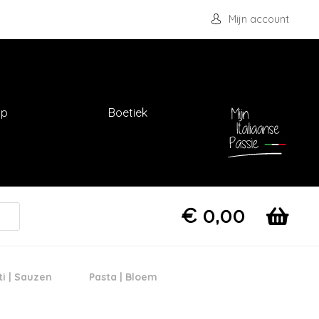
Mijn account
op
Boetiek
€
0,00
ti | Sauzen
Pasta | Bloem