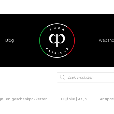
Blog
Websh
Products
search
jn- en geschenkpakketten
Olijfolie | Azijn
Antipas