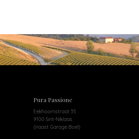
Pura Passione
Eekhoornstraat 35
9100 Sint-Niklaas
(naast Garage Boel)