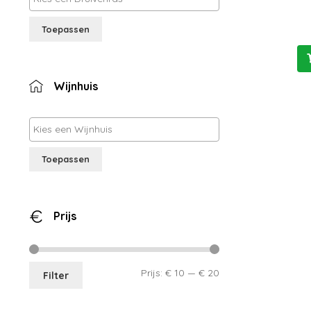
Toepassen
Wijnhuis
Toepassen
Prijs
Min.
Max.
Prijs:
€ 10
—
€ 20
Filter
prijs
prijs