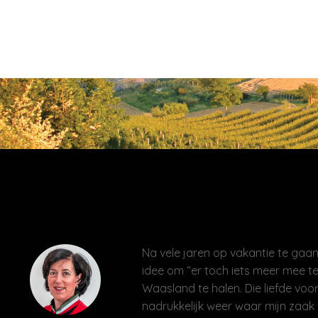
Na vele jaren op vakantie te gaan 
idee om “er toch iets meer mee te
Waasland te halen. Die liefde voor
nadrukkelijk weer waar mijn zaak 