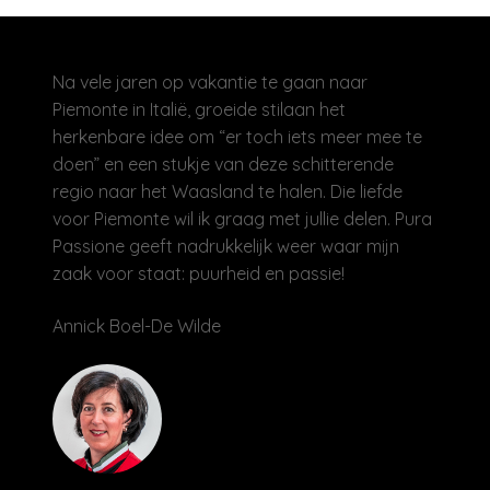
Na vele jaren op vakantie te gaan naar
Piemonte in Italië, groeide stilaan het
herkenbare idee om “er toch iets meer mee te
doen” en een stukje van deze schitterende
regio naar het Waasland te halen. Die liefde
voor Piemonte wil ik graag met jullie delen. Pura
Passione geeft nadrukkelijk weer waar mijn
zaak voor staat: puurheid en passie!
Annick Boel-De Wilde