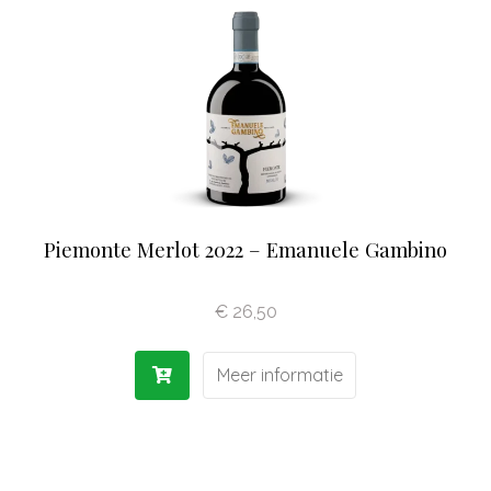
Olijfolie | Azijn
Antipasti | Sauzen
Pasta | Bloem
Koffie | Dolci
Piemonte Merlot 2022 – Emanuele Gambino
€
26,50
Meer informatie