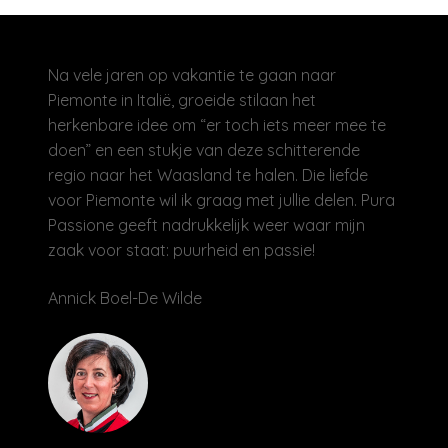
Na vele jaren op vakantie te gaan naar
Piemonte in Italië, groeide stilaan het
herkenbare idee om “er toch iets meer mee te
doen” en een stukje van deze schitterende
regio naar het Waasland te halen. Die liefde
voor Piemonte wil ik graag met jullie delen. Pura
Passione geeft nadrukkelijk weer waar mijn
zaak voor staat: puurheid en passie!
Annick Boel-De Wilde