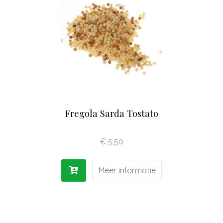
Olijfolie | Azijn
Antipasti | Sauzen
Pasta | Bloem
Koffie | Dolci
Fregola Sarda Tostato
€
5,50
Meer informatie