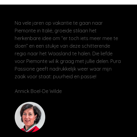
Na vele jaren op vakantie te gaan naar
Piemonte in Italië, groeide stilaan het
herkenbare idee om “er toch iets meer mee te
doen” en een stukje van deze schitterende
regio naar het Waasland te halen. Die liefde
voor Piemonte wil ik graag met jullie delen. Pura
Passione geeft nadrukkelijk weer waar mijn
zaak voor staat: puurheid en passie!
Annick Boel-De Wilde