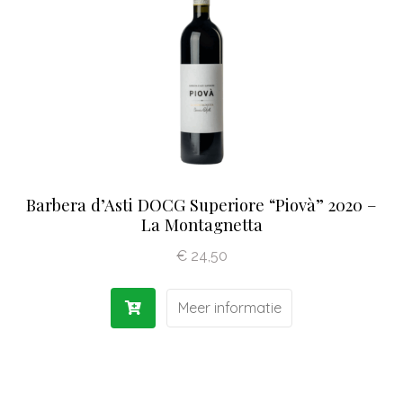
Olijfolie | Azijn
Antipasti | Sauzen
Pasta | Bloem
Koffie | Dolci
Barbera d’Asti DOCG Superiore “Piovà” 2020 –
La Montagnetta
€
24,50
Meer informatie