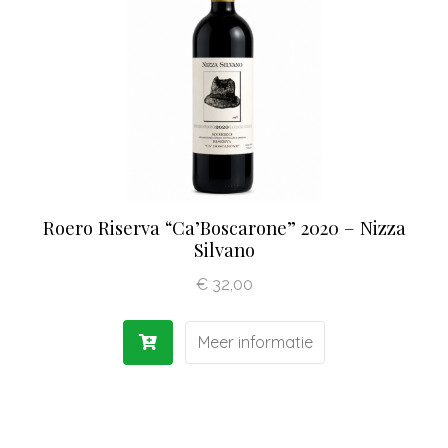
Olijfolie | Azijn
Antipasti | Sauzen
Pasta | Bloem
Koffie | Dolci
Roero Riserva “Ca’Boscarone” 2020 – Nizza
Silvano
€
32,00
Meer informatie