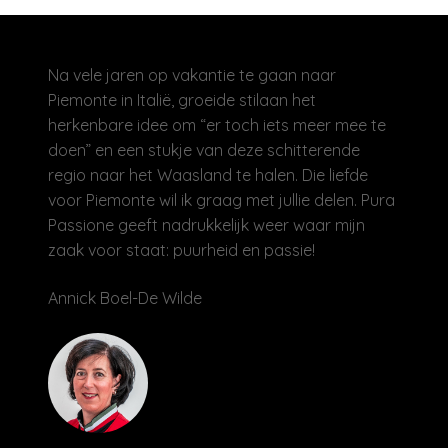
Na vele jaren op vakantie te gaan naar
Piemonte in Italië, groeide stilaan het
herkenbare idee om “er toch iets meer mee te
doen” en een stukje van deze schitterende
regio naar het Waasland te halen. Die liefde
voor Piemonte wil ik graag met jullie delen. Pura
Passione geeft nadrukkelijk weer waar mijn
zaak voor staat: puurheid en passie!
Annick Boel-De Wilde