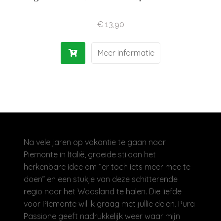
Olijfolie | Azijn
€
13,90
Antipasti | Sauzen
Meer informatie
Pasta | Bloem
Koffie | Dolci
Na vele jaren op vakantie te gaan naar
Piemonte in Italië, groeide stilaan het
herkenbare idee om “er toch iets meer mee te
doen” en een stukje van deze schitterende
regio naar het Waasland te halen. Die liefde
voor Piemonte wil ik graag met jullie delen. Pura
Passione geeft nadrukkelijk weer waar mijn