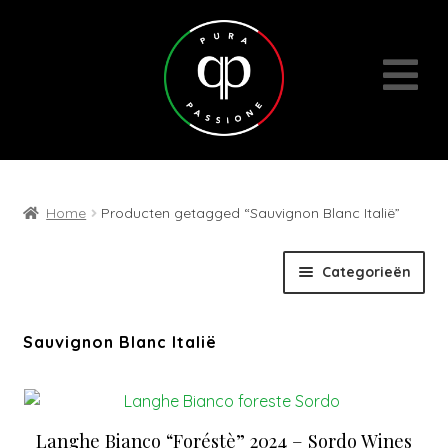
Home
Producten getagged “Sauvignon Blanc Italië”
Skip
Skip
Categorieën
to
to
navigation
content
Expan
Wijnen
Sauvignon Blanc Italië
child
menu
Cadeaubons | Events | Diversen
Langhe Bianco “Foréstè” 2024 – Sordo Wines
Wijn- en geschenkpakketten