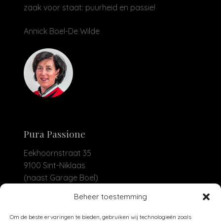
zaak voor staat: puurheid en passie!
Annick Boel-De Wilde
Pura Passione
Eekhoornstraat 35
9100 Sint-Niklaas
(naast Garage Boel)
Beheer toestemming
+32 479 93 04 30
info@purapassione.be
Om de beste ervaringen te bieden, gebruiken wij technologieën zoals