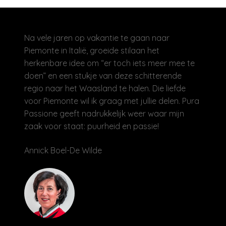
Na vele jaren op vakantie te gaan naar
Piemonte in Italië, groeide stilaan het
herkenbare idee om “er toch iets meer mee te
doen” en een stukje van deze schitterende
regio naar het Waasland te halen. Die liefde
voor Piemonte wil ik graag met jullie delen. Pura
Passione geeft nadrukkelijk weer waar mijn
zaak voor staat: puurheid en passie!
Annick Boel-De Wilde