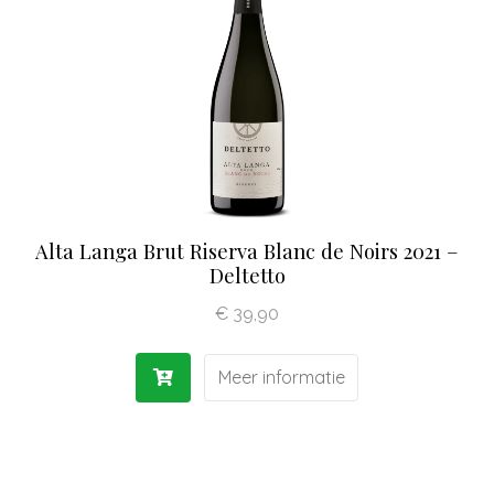
Olijfolie | Azijn
Antipasti | Sauzen
Pasta | Bloem
Koffie | Dolci
Alta Langa Brut Riserva Blanc de Noirs 2021 –
Deltetto
€
39,90
Meer informatie