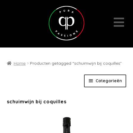
Home
Producten getagged “schuimwijn bij coquilles”
Skip
Skip
Categorieën
to
to
navigation
content
Expan
Wijnen
schuimwijn bij coquilles
child
menu
Cadeaubons | Events | Diversen
Wijn- en geschenkpakketten