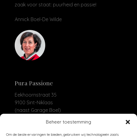
zaak voor staat: puurheid en passie!
Annick Boel-De Wilde
Pura Passione
Eekhoornstraat 35
9100 Sint-Niklaas
(naast Garage Boel)
Beheer toestemming
+32 479 93 04 30
info@purapassione.be
Om de beste ervaringen te bieden, gebruiken wij technologieën zoals