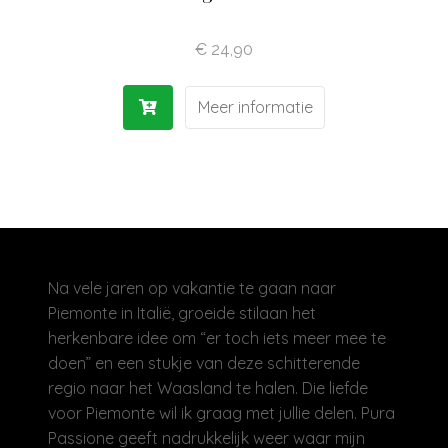
Olijfolie | Azijn
€
24,90
Antipasti | Sauzen
Meer informatie
Pasta | Bloem
Koffie | Dolci
Na vele jaren op vakantie te gaan naar
Piemonte in Italië, groeide stilaan het
herkenbare idee om “er toch iets meer mee te
doen” en een stukje van deze schitterende
regio naar het Waasland te halen. Die liefde
voor Piemonte wil ik graag met jullie delen. Pura
Passione geeft nadrukkelijk weer waar mijn