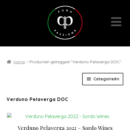
Home
Producten getagged “Verduno Pelaverga DOC”
Skip
Skip
Categorieën
to
to
navigation
content
Expan
Wijnen
Verduno Pelaverga DOC
child
menu
Cadeaubons | Events | Diversen
Verduno Pelaverga 2022 – Sordo Wines
Wijn- en geschenkpakketten