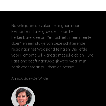
Na vele jaren op vakantie te gaan naar
Piemonte in Italië, groeide stilaan het
herkenbare idee om “er toch iets meer mee te
doen” en een stukje van deze schitterende
regio naar het Waasland te halen. Die liefde
voor Piemonte wil ik graag met jullie delen. Pura
Passione geeft nadrukkelijk weer waar mijn
zaak voor staat: puurheid en passie!
Annick Boel-De Wilde