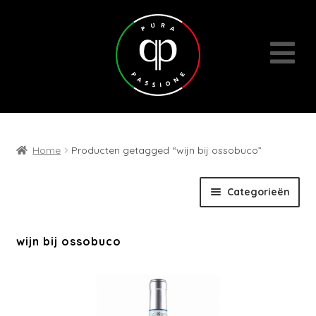
Home
Producten getagged “wijn bij ossobuco”
Skip
Skip
Categorieën
to
to
navigation
content
Expan
Wijnen
wijn bij ossobuco
child
menu
Cadeaubons | Events | Diversen
Wijn- en geschenkpakketten