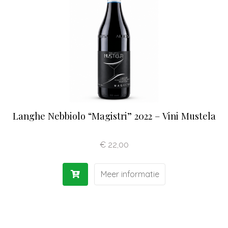
Olijfolie | Azijn
Antipasti | Sauzen
Pasta | Bloem
Koffie | Dolci
Langhe Nebbiolo “Magistri” 2022 – Vini Mustela
€
22,00
Meer informatie