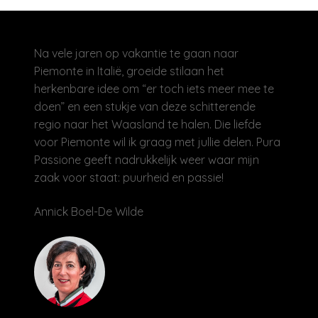
Na vele jaren op vakantie te gaan naar
Piemonte in Italië, groeide stilaan het
herkenbare idee om “er toch iets meer mee te
doen” en een stukje van deze schitterende
regio naar het Waasland te halen. Die liefde
voor Piemonte wil ik graag met jullie delen. Pura
Passione geeft nadrukkelijk weer waar mijn
zaak voor staat: puurheid en passie!
Annick Boel-De Wilde