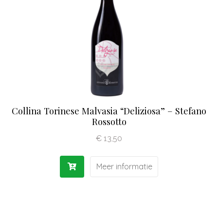
Olijfolie | Azijn
Antipasti | Sauzen
Pasta | Bloem
Koffie | Dolci
Collina Torinese Malvasia “Deliziosa” – Stefano
Rossotto
€
13,50
Meer informatie