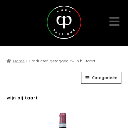
Home
Producten getagged “wijn bij taart”
Skip
Skip
Categorieën
to
to
navigation
content
Expan
Wijnen
wijn bij taart
child
menu
Cadeaubons | Events | Diversen
Wijn- en geschenkpakketten