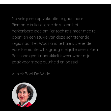
Na vele jaren op vakantie te gaan naar
Piemonte in Italië, groeide stilaan het
herkenbare idee om “er toch iets meer mee te
doen” en een stukje van deze schitterende
regio naar het Waasland te halen. Die liefde
voor Piemonte wil ik graag met jullie delen. Pura
Passione geeft nadrukkelijk weer waar mijn
zaak voor staat: puurheid en passie!
Annick Boel-De Wilde