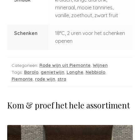
mineraal, mooie tannines,
vanille, zoethout, zwart fruit
Schenken
18°C, 2 uren voor het schenken
openen
Categorieën:
Rode wijn uit Piemonte
,
Wijnen
Tags:
Barolo
,
genietwijn
,
Langhe
,
Nebbiolo
,
Piemonte
,
rode wijn
,
stra
Kom & proef het hele assortiment