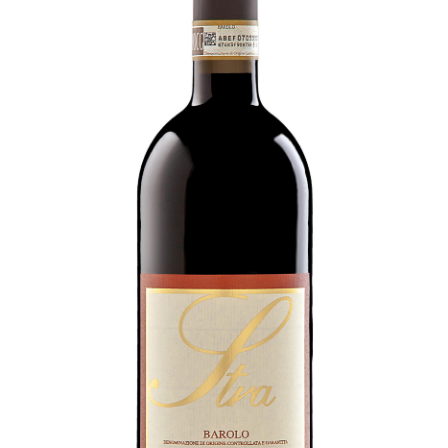
Wijn- en geschenkpakketten
Olijfolie | Azijn
Antipasti | Sauzen
Pasta | Bloem
Koffie | Dolci