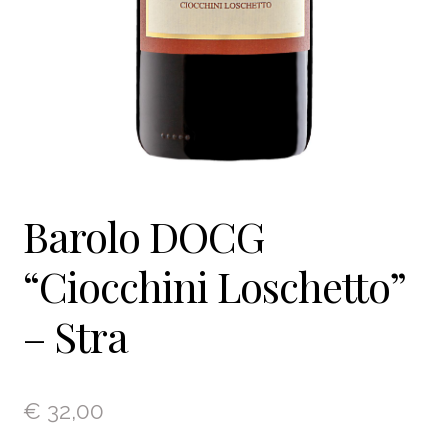
Barolo DOCG
“Ciocchini Loschetto”
– Stra
€
32,00