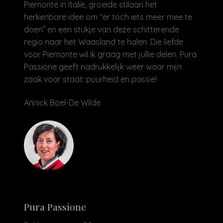
Piemonte in Italië, groeide stilaan het
herkenbare idee om “er toch iets meer mee te
doen” en een stukje van deze schitterende
regio naar het Waasland te halen. Die liefde
voor Piemonte wil ik graag met jullie delen. Pura
Passione geeft nadrukkelijk weer waar mijn
zaak voor staat: puurheid en passie!
Annick Boel-De Wilde
Pura Passione