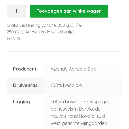
Barolo
Toevoegen aan winkelwagen
DOCG
"Ciocchini
Gratis verzending vanaf € 200 (BE) / €
Loschetto"
250 (NL). Afhalen in de winkel altijd
-
GRATIS
Stra
aantal
Producent
Azienda Agricola Stra
Druivenras
100% Nebbiolo
Ligging
400 m boven de zeespiegel,
de heuvels in Barolo, de
heuvels rond Novello, zuid-
west gerichte wijngaarden