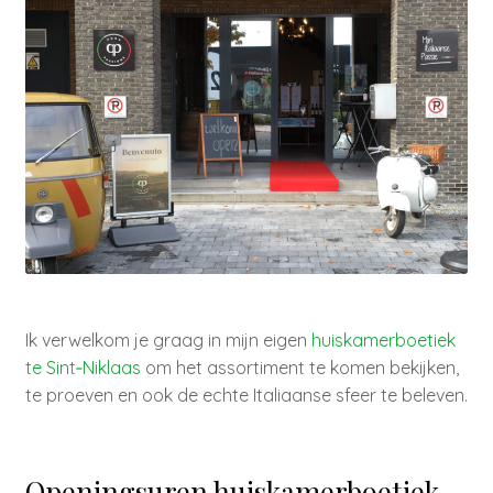
Ik verwelkom je graag in mijn eigen
huiskamerboetiek
te Sint‑Niklaas
om het assortiment te komen bekijken,
te proeven en ook de echte Italiaanse sfeer te beleven.
Openingsuren huiskamerboetiek