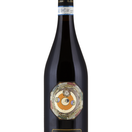
Wijn- en geschenkpakketten
Olijfolie | Azijn
Antipasti | Sauzen
Pasta | Bloem
Koffie | Dolci