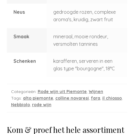
Neus
gedroogde rozen, complexe
aroma's, kruidig, zwart fruit
Smaak
mineraal, mooie rondeur,
versmolten tannines
Schenken
karafferen, serveren in een
glas type "bourgogne", 18°C
Categorieën:
Rode wijn uit Piemonte
,
Wijnen
Tags:
alto piemonte
,
colline novaresi
,
fara
,
il chiosso
,
Nebbiolo
,
rode wijn
Kom & proef het hele assortiment