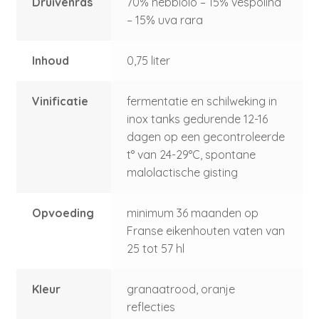
Druivenras
70% nebbiolo – 15% vespolina
– 15% uva rara
Inhoud
0,75 liter
Vinificatie
fermentatie en schilweking in
inox tanks gedurende 12-16
dagen op een gecontroleerde
t° van 24-29°C, spontane
malolactische gisting
Opvoeding
minimum 36 maanden op
Franse eikenhouten vaten van
25 tot 57 hl
Kleur
granaatrood, oranje
reflecties