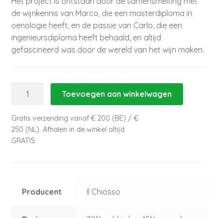
Het project is ontstaan ​​door de samensmelting met
de wijnkennis van Marco, die een masterdiploma in
oenologie heeft, en de passie van Carlo, die een
ingenieursdiploma heeft behaald, en altijd
gefascineerd was door de wereld van het wijn maken.
Colline
Toevoegen aan winkelwagen
Novaresi
Fara
Gratis verzending vanaf € 200 (BE) / €
2018
250 (NL). Afhalen in de winkel altijd
-
GRATIS
Il
Chiosso
aantal
Producent
Il Chiosso