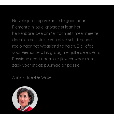
Na vele jaren op vakantie te gaan naar
Piemonte in Italië, groeide stilaan het
herkenbare idee om “er toch iets meer mee te
doen” en een stukje van deze schitterende
regio naar het Waasland te halen. Die liefde
voor Piemonte wil ik graag met jullie delen. Pura
Passione geeft nadrukkelijk weer waar mijn
zaak voor staat: puurheid en passie!
Annick Boel-De Wilde