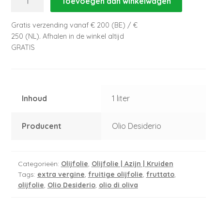
Toevoegen aan winkelwagen
Extra
Vergine
Gratis verzending vanaf € 200 (BE) / €
Fruttato
250 (NL). Afhalen in de winkel altijd
aantal
GRATIS
Inhoud
1 liter
Producent
Olio Desiderio
Categorieën:
Olijfolie
,
Olijfolie | Azijn | Kruiden
Tags:
extra vergine
,
fruitige olijfolie
,
fruttato
,
olijfolie
,
Olio Desiderio
,
olio di oliva