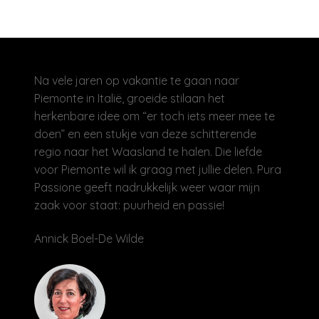
Na vele jaren op vakantie te gaan naar
Piemonte in Italië, groeide stilaan het
herkenbare idee om “er toch iets meer mee te
doen” en een stukje van deze schitterende
regio naar het Waasland te halen. Die liefde
voor Piemonte wil ik graag met jullie delen. Pura
Passione geeft nadrukkelijk weer waar mijn
zaak voor staat: puurheid en passie!
Annick Boel-De Wilde