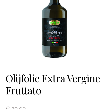
Wijn- en geschenkpakketten
Olijfolie | Azijn
Antipasti | Sauzen
Pasta | Bloem
Koffie | Dolci
Olijfolie Extra Vergine
Fruttato
€
29,90