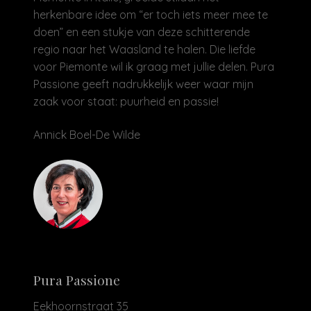
herkenbare idee om “er toch iets meer mee te
doen” en een stukje van deze schitterende
regio naar het Waasland te halen. Die liefde
voor Piemonte wil ik graag met jullie delen. Pura
Passione geeft nadrukkelijk weer waar mijn
zaak voor staat: puurheid en passie!
Annick Boel-De Wilde
Pura Passione
Eekhoornstraat 35