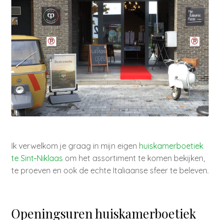
Ik verwelkom je graag in mijn eigen
huiskamerboetiek
te Sint‑Niklaas
om het assortiment te komen bekijken,
te proeven en ook de echte Italiaanse sfeer te beleven.
Openingsuren huiskamerboetiek