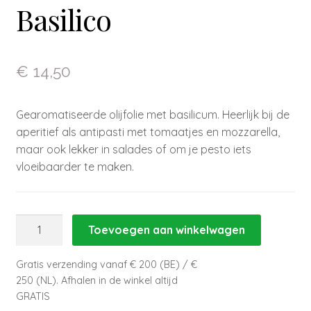
Basilico
€
14,50
Gearomatiseerde olijfolie met basilicum. Heerlijk bij de
aperitief als antipasti met tomaatjes en mozzarella,
maar ook lekker in salades of om je pesto iets
vloeibaarder te maken.
Olio
Toevoegen aan winkelwagen
Extravergine
Aromatizzato
Gratis verzending vanaf € 200 (BE) / €
al
250 (NL). Afhalen in de winkel altijd
Basilico
GRATIS
aantal