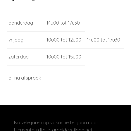
donderdag
14u00 tot 17u30
vrijdag
10u00 tot 12u00
14u00 tot 17u30
zaterdag
10u00 tot 15u00
of na afspraak
Na vele jaren op vakantie te gaan naar
Piemonte in Italië, groeide stilaan het