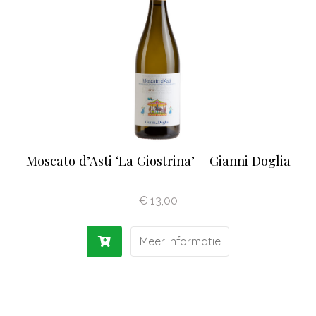
Olijfolie | Azijn
Antipasti | Sauzen
Pasta | Bloem
Koffie | Dolci
Moscato d’Asti ‘La Giostrina’ – Gianni Doglia
€
13,00
Meer informatie