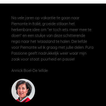
Na vele jaren op vakantie te gaan naar
Piemonte in Italië, groeide stilaan het
herkenbare idee om “er toch iets meer mee te
doen” en een stukje van deze schitterende
regio naar het Waasland te halen. Die liefde
voor Piemonte wil ik graag met jullie delen. Pura
Passione geeft nadrukkelijk weer waar mijn
zaak voor staat: puurheid en passie!
Annick Boel-De Wilde