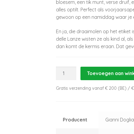
bloesem, een tik munt, verse druif, 
alles optilt. Perfect als voorjaarsaper
gewoon op een namiddag waar je eig
En ja, die draaimolen op het etiket 
delle Lanze wisten ze als kind al, als
dan komt de kermis eraan. Dat gevoel
Moscato
Toevoegen aan win
d'Asti
'La
Gratis verzending vanaf € 200 (BE) / € 
Giostrina'
-
Gianni
Doglia
Producent
Gianni Doglia
aantal