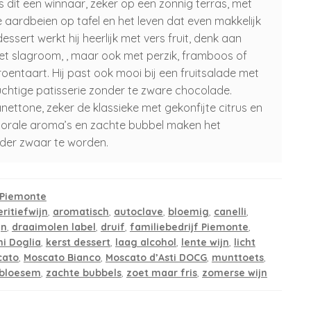
 is dit een winnaar, zeker op een zonnig terras, met
 aardbeien op tafel en het leven dat even makkelijk
dessert werkt hij heerlijk met vers fruit, denk aan
t slagroom, , maar ook met perzik, framboos of
troentaart. Hij past ook mooi bij een fruitsalade met
luchtige patisserie zonder te zware chocolade.
panettone, zeker de klassieke met gekonfijte citrus en
 florale aroma’s en zachte bubbel maken het
nder zwaar te worden.
t Piemonte
ritiefwijn
,
aromatisch
,
autoclave
,
bloemig
,
canelli
,
jn
,
draaimolen label
,
druif
,
familiebedrijf Piemonte
,
ni Doglia
,
kerst dessert
,
laag alcohol
,
lente wijn
,
licht
cato
,
Moscato Bianco
,
Moscato d’Asti DOCG
,
munttoets
,
 bloesem
,
zachte bubbels
,
zoet maar fris
,
zomerse wijn