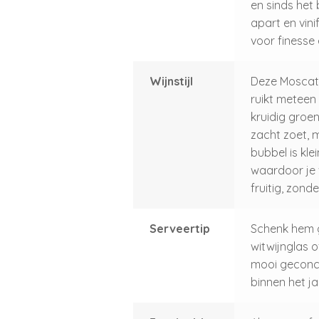
en sinds het
apart en vini
voor finesse 
Wijnstijl
Deze Moscato 
ruikt meteen 
kruidig groe
zacht zoet, m
bubbel is klei
waardoor je 
fruitig, zond
Serveertip
Schenk hem go
witwijnglas o
mooi geconcen
binnen het ja