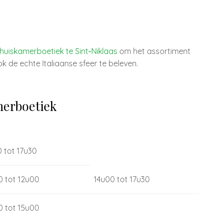
huiskamerboetiek te Sint‑Niklaas
om het assortiment
k de echte Italiaanse sfeer te beleven.
erboetiek
 tot 17u30
0 tot 12u00
14u00 tot 17u30
0 tot 15u00