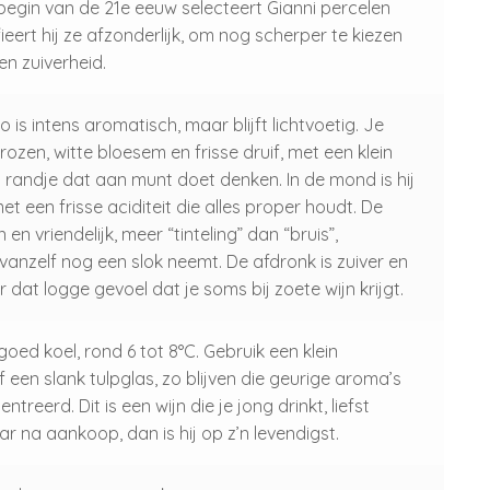
 begin van de 21e eeuw selecteert Gianni percelen
fieert hij ze afzonderlijk, om nog scherper te kiezen
en zuiverheid.
is intens aromatisch, maar blijft lichtvoetig. Je
rozen, witte bloesem en frisse druif, met een klein
n randje dat aan munt doet denken. In de mond is hij
et een frisse aciditeit die alles proper houdt. De
n en vriendelijk, meer “tinteling” dan “bruis”,
vanzelf nog een slok neemt. De afdronk is zuiver en
er dat logge gevoel dat je soms bij zoete wijn krijgt.
ed koel, rond 6 tot 8°C. Gebruik een klein
f een slank tulpglas, zo blijven die geurige aroma’s
treerd. Dit is een wijn die je jong drinkt, liefst
ar na aankoop, dan is hij op z’n levendigst.