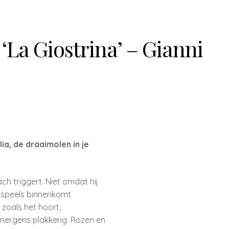
‘La Giostrina’ – Gianni
a, de draaimolen in je
ach triggert. Niet omdat hij
n speels binnenkomt.
zoals het hoort,
n nergens plakkerig. Rozen en