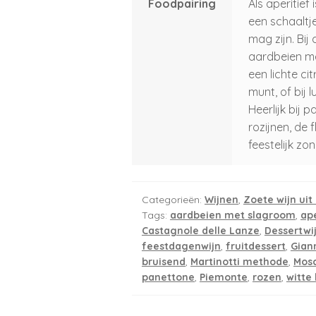
Foodpairing
Als aperitief
een schaaltje
mag zijn. Bij 
aardbeien me
een lichte ci
munt, of bij 
Heerlijk bij 
rozijnen, de
feestelijk zo
Categorieën:
Wijnen
,
Zoete wijn ui
Tags:
aardbeien met slagroom
,
ape
Castagnole delle Lanze
,
Dessertwi
feestdagenwijn
,
fruitdessert
,
Gian
bruisend
,
Martinotti methode
,
Mos
panettone
,
Piemonte
,
rozen
,
witte