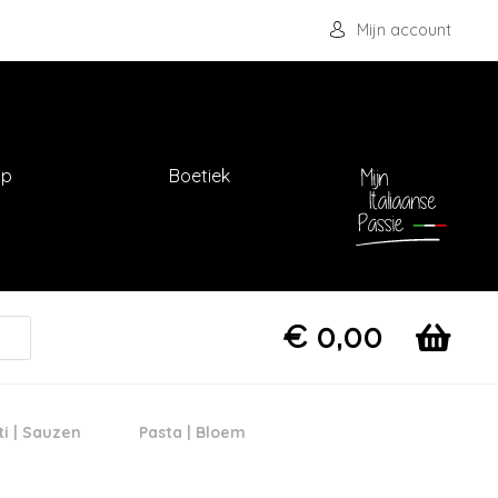
Mijn account
op
Boetiek
€
0,00
ti | Sauzen
Pasta | Bloem