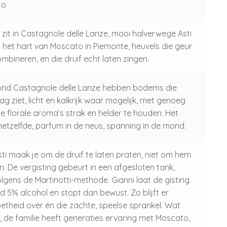
to
 zit in Castagnole delle Lanze, mooi halverwege Asti
is het hart van Moscato in Piemonte, heuvels die geur
ombineren, en die druif echt laten zingen.
ond Castagnole delle Lanze hebben bodems die
 ziet, licht en kalkrijk waar mogelijk, met genoeg
e florale aroma’s strak en helder te houden. Het
d hetzelfde, parfum in de neus, spanning in de mond.
ti maak je om de druif te laten praten, niet om hem
. De vergisting gebeurt in een afgesloten tank,
lgens de Martinotti-methode. Gianni laat de gisting
d 5% alcohol en stopt dan bewust. Zo blijft er
oetheid over én die zachte, speelse sprankel. Wat
, de familie heeft generaties ervaring met Moscato,