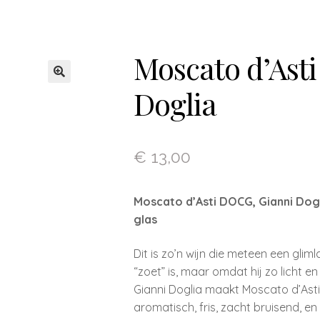
Moscato d’Asti 
Doglia
€
13,00
Moscato d’Asti DOCG, Gianni Dogli
glas
Dit is zo’n wijn die meteen een gliml
“zoet” is, maar omdat hij zo licht e
Gianni Doglia maakt Moscato d’Asti 
aromatisch, fris, zacht bruisend, e