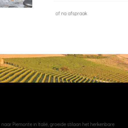
of na afspraak
naar Piemonte in Italië, groeide stilaan het herkenbare