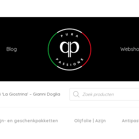
Blog
Websh
Products
 ‘La Giostrina’ – Gianni Doglia
search
jn- en geschenkpakketten
Olijfolie | Azijn
Antipas