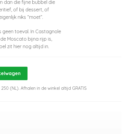
en dan die fijne bubbel die
itief, of bij dessert, of
enlijk niks “moet”.
is geen toeval. In Castagnole
 de Moscato bijna rijp is,
 zit hier nog altijd in.
kelwagen
250 (NL). Afhalen in de winkel altijd GRATIS