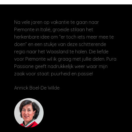
Na vele jaren op vakantie te gaan naar
Piemonte in Italië, groeide stilaan het
herkenbare idee om “er toch iets meer mee te
doen” en een stukje van deze schitterende
regio naar het Waasland te halen. Die liefde
voor Piemonte wil ik graag met jullie delen. Pura
Passione geeft nadrukkelijk weer waar mijn
zaak voor staat: puurheid en passie!
Annick Boel-De Wilde