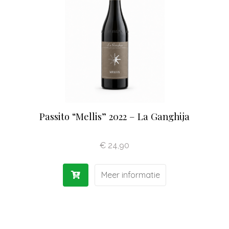
Olijfolie | Azijn
Antipasti | Sauzen
Pasta | Bloem
Koffie | Dolci
Passito “Mellis” 2022 – La Ganghija
€
24,90
Meer informatie